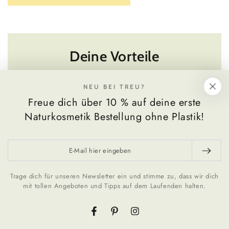
Deine Vorteile
NEU BEI TREU?
Freue dich über 10 % auf deine erste
Naturkosmetik Bestellung ohne Plastik!
Ohne Silikone
BIO Inhaltsstoffe
ohne Sulfate
rein naturbasierte
E-
ohne Parabene
Rezeptur
Mail
ohne Mikroplastik
biologisch abbaubar
hier
Trage dich für unseren Newsletter ein und stimme zu, dass wir dich
ohne Palmöl
mit tollen Angeboten und Tipps auf dem Laufenden halten.
eingeben
Facebook
Pinterest
Instagram
Vegan & ohne Tierversuche
Refill System spart Plastik